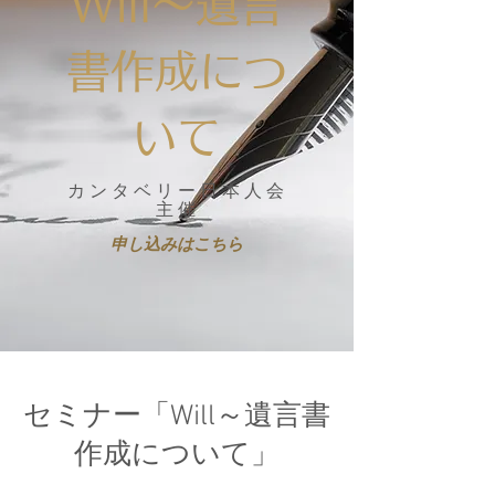
Will～遺言
書作成につ
いて
カンタベリー日本人会
主催
申し込みはこちら
セミナー「Will～遺言書
作成について」