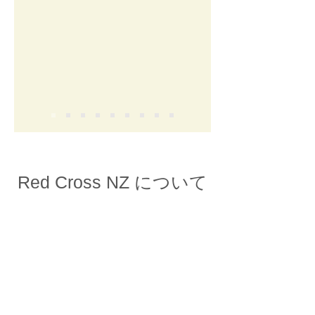
Red Cross NZ について
この度お世話になったRed Crossについ
て簡単に紹介します。
Red Cross NZのウェブサイトより