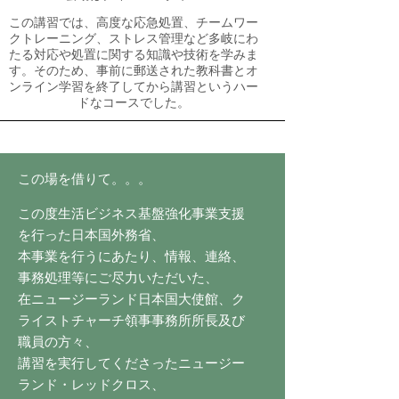
この講習では、高度な応急処置、チームワー
クトレーニング、ストレス管理など多岐にわ
たる対応や処置に関する知識や技術を学みま
す。そのため、事前に郵送された教科書とオ
ンライン学習を終了してから講習というハー
ドなコースでした。
この場を借りて。。。
この度生活ビジネス基盤強化事業支援
を行った日本国外務省、
本事業を行うにあたり、情報、連絡、
事務処理等にご尽力いただいた、
在ニュージーランド日本国大使館、ク
ライストチャーチ領事事務所所長及び
職員の方々、
講習を実行してくださったニュージー
ランド・レッドクロス、