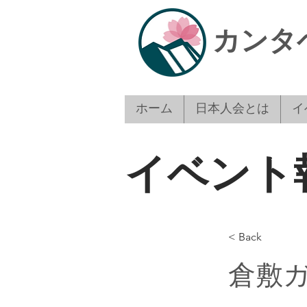
​カン
ホーム
日本人会とは
イ
イベント
< Back
倉敷