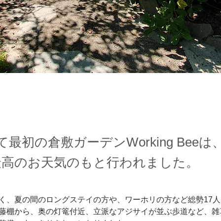
最初の倉敷ガーデンWorking Beeは、
最高のお天気のもと行われました。
く、夏の間のロングステイの方や、ワーホリの方など総勢17
藤棚から、奥の灯篭付近、立派なアジサイが並ぶ歩道など、雑