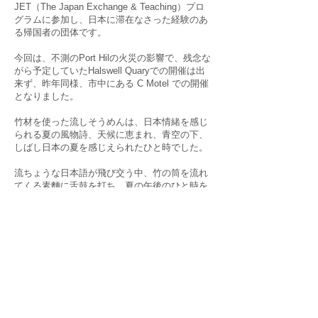
JET（The Japan Exchange & Teaching）プロ
グラムに参加し、日本に滞在なさった経験のあ
る帰国者の団体です。
今回は、不測のPort Hilの火災の影響で、残念な
がら予定していたHalswell Quaryでの開催は出
来ず、昨年同様、市中にある C Motel での開催
となりました。
竹材を使った流しそうめんは、日本情緒を感じ
られる夏の風物詩、天候に恵まれ、青空の下、
しばし日本の夏を感じえられたひと時でした。
流ちょうな日本語が飛び交う中、竹の筒を流れ
てくる素麵に舌鼓を打ち、夏の午後のひと時を
過ごしました。日本でも実際に竹を使った流し
そうめんを頂く機会はありませんでしたが、こ
こChristchurch で、このような経験が出来、楽
しい夏の思い出を作って頂きました。感謝々々
です！
JETAA South Islandの皆さまの、日本滞在での
楽しい思い出の再現と、また新しい文化交流を
通した新しい人の輪が広がりました。