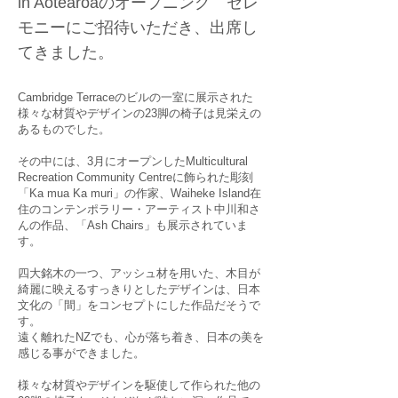
in Aotearoaのオープニング セレ
モニーにご招待いただき、出席し
てきました。
Cambridge Terraceのビルの一室に展示された
様々な材質やデザインの23脚の椅子は見栄えの
あるものでした。
その中には、3月にオープンしたMulticultural
Recreation Community Centreに飾られた彫刻
「Ka mua Ka muri」の作家、Waiheke Island在
住のコンテンポラリー・アーティスト中川和さ
んの作品、「Ash Chairs」も展示されていま
す。
四大銘木の一つ、アッシュ材を用いた、木目が
綺麗に映えるすっきりとしたデザインは、日本
文化の「間」をコンセプトにした作品だそうで
す。
遠く離れたNZでも、心が落ち着き、日本の美を
感じる事ができました。
様々な材質やデザインを駆使して作られた他の